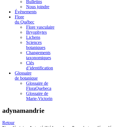
Bulletins
Nous joindre
Évènements
Flore
du Québec
Flore vasculaire
Bryophytes
Lichens
Sciences
botaniques
Changements
taxonomiques
Clés
d’identification
Glossaire
de botanique
Glossaire de
FloraQuebeca
Glossaire de
Marie-Victorin
adynamandrie
Retour