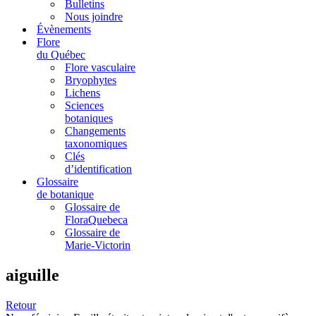
Bulletins
Nous joindre
Évènements
Flore
du Québec
Flore vasculaire
Bryophytes
Lichens
Sciences
botaniques
Changements
taxonomiques
Clés
d’identification
Glossaire
de botanique
Glossaire de
FloraQuebeca
Glossaire de
Marie-Victorin
aiguille
Retour