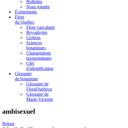
Bulletins
Nous joindre
Évènements
Flore
du Québec
Flore vasculaire
Bryophytes
Lichens
Sciences
botaniques
Changements
taxonomiques
Clés
d’identification
Glossaire
de botanique
Glossaire de
FloraQuebeca
Glossaire de
Marie-Victorin
ambisexuel
Retour