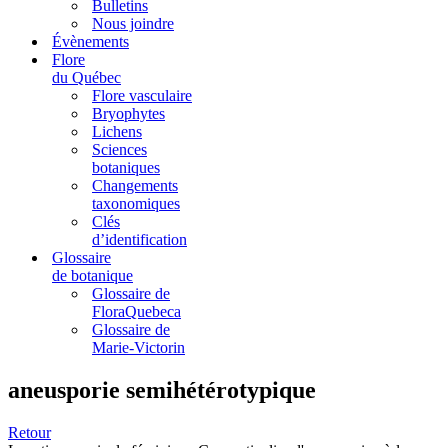
Bulletins
Nous joindre
Évènements
Flore
du Québec
Flore vasculaire
Bryophytes
Lichens
Sciences
botaniques
Changements
taxonomiques
Clés
d’identification
Glossaire
de botanique
Glossaire de
FloraQuebeca
Glossaire de
Marie-Victorin
aneusporie semihétérotypique
Retour