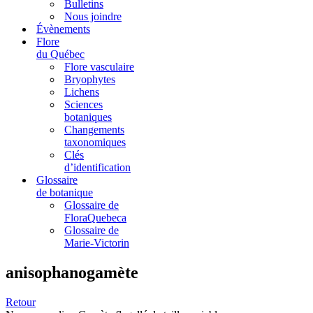
Bulletins
Nous joindre
Évènements
Flore
du Québec
Flore vasculaire
Bryophytes
Lichens
Sciences
botaniques
Changements
taxonomiques
Clés
d’identification
Glossaire
de botanique
Glossaire de
FloraQuebeca
Glossaire de
Marie-Victorin
anisophanogamète
Retour