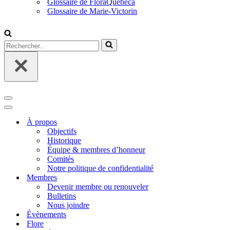
Glossaire de FloraQuebeca
Glossaire de Marie-Victorin
Rechercher...
Menu
de
Menu
navigation
de
À propos
navigation
Objectifs
Historique
Équipe & membres d’honneur
Comités
Notre politique de confidentialité
Membres
Devenir membre ou renouveler
Bulletins
Nous joindre
Évènements
Flore