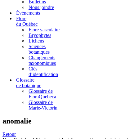
Bulletins
Nous joindre
Évènements
Flore
du Québec
Flore vasculaire
Bryophytes
Lichens
Sciences
botaniques
Changements
taxonomiques
Clés
d’identification
Glossaire
de botanique
Glossaire de
FloraQuebeca
Glossaire de
Marie-Victorin
anomalie
Retour