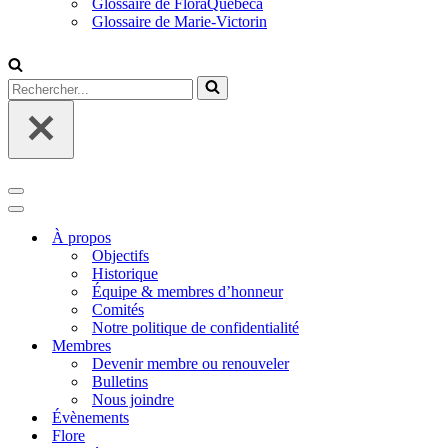
Glossaire de FloraQuebeca
Glossaire de Marie-Victorin
Rechercher...
Menu
de
Menu
navigation
de
À propos
navigation
Objectifs
Historique
Équipe & membres d’honneur
Comités
Notre politique de confidentialité
Membres
Devenir membre ou renouveler
Bulletins
Nous joindre
Évènements
Flore