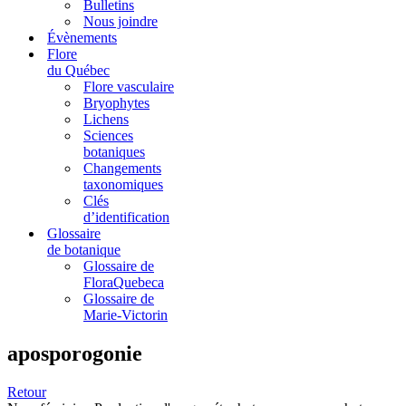
Bulletins
Nous joindre
Évènements
Flore
du Québec
Flore vasculaire
Bryophytes
Lichens
Sciences
botaniques
Changements
taxonomiques
Clés
d’identification
Glossaire
de botanique
Glossaire de
FloraQuebeca
Glossaire de
Marie-Victorin
aposporogonie
Retour