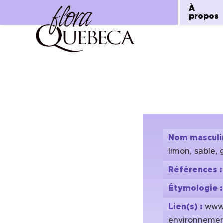
À
propos
Aller
au
contenu
Nom masculi
limon, sable, 
Références 
Étymologie 
Lien(s) :
www
environnemen