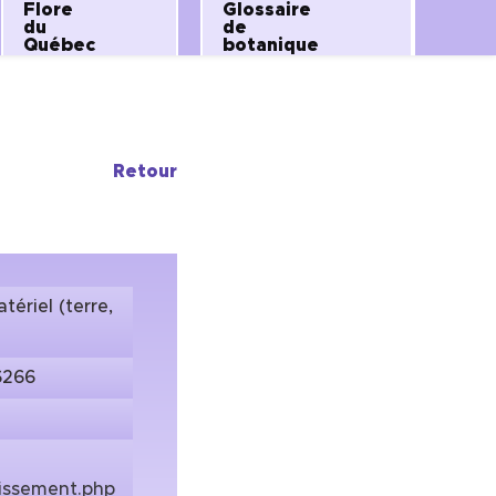
Flore
Glossaire
du
de
Québec
botanique
Retour
ériel (terre,
6266
rissement.php