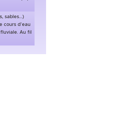
 sables...)
e cours d'eau
uviale. Au fil