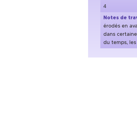
4
Notes de trav
érodés en ava
dans certaine
du temps, les