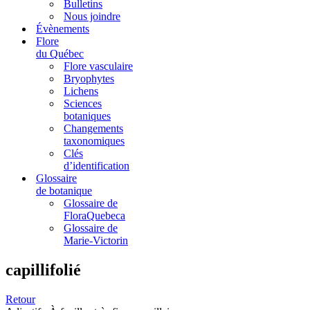
Bulletins
Nous joindre
Évènements
Flore
du Québec
Flore vasculaire
Bryophytes
Lichens
Sciences
botaniques
Changements
taxonomiques
Clés
d’identification
Glossaire
de botanique
Glossaire de
FloraQuebeca
Glossaire de
Marie-Victorin
capillifolié
Retour