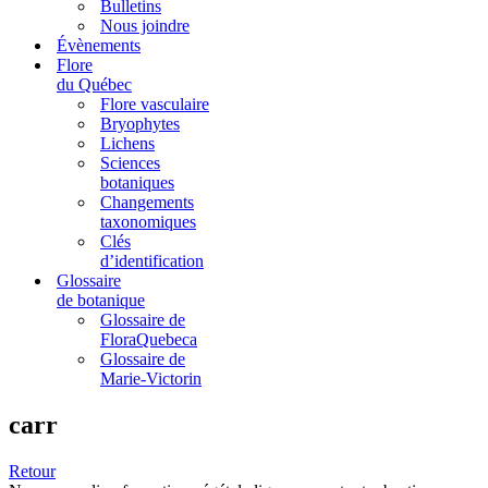
Bulletins
Nous joindre
Évènements
Flore
du Québec
Flore vasculaire
Bryophytes
Lichens
Sciences
botaniques
Changements
taxonomiques
Clés
d’identification
Glossaire
de botanique
Glossaire de
FloraQuebeca
Glossaire de
Marie-Victorin
carr
Retour