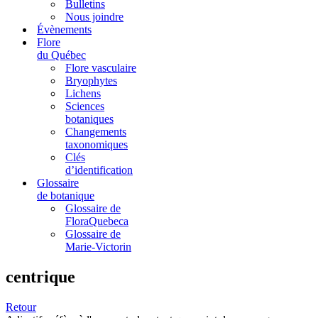
Bulletins
Nous joindre
Évènements
Flore
du Québec
Flore vasculaire
Bryophytes
Lichens
Sciences
botaniques
Changements
taxonomiques
Clés
d’identification
Glossaire
de botanique
Glossaire de
FloraQuebeca
Glossaire de
Marie-Victorin
centrique
Retour