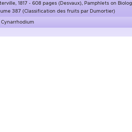
erville, 1817 - 608 pages (Desvaux), Pamphlets on Biolog
lume 387 (Classification des fruits par Dumortier)
:
Cynarrhodium