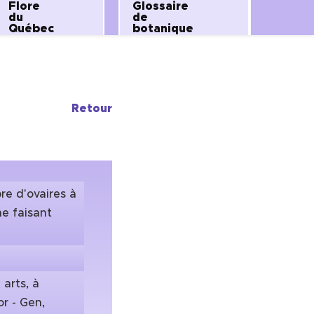
Flore
Glossaire
du
de
Québec
botanique
Retour
e d'ovaires à
ne faisant
 arts, à
or - Gen,