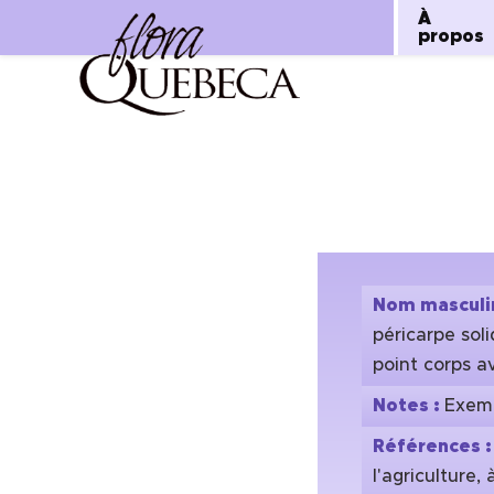
À
propos
Aller
au
contenu
Nom masculi
péricarpe sol
point corps av
Notes :
Exemp
Références 
l'agriculture,