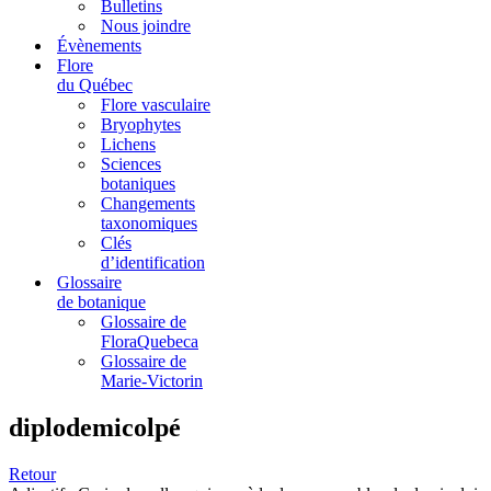
Bulletins
Nous joindre
Évènements
Flore
du Québec
Flore vasculaire
Bryophytes
Lichens
Sciences
botaniques
Changements
taxonomiques
Clés
d’identification
Glossaire
de botanique
Glossaire de
FloraQuebeca
Glossaire de
Marie-Victorin
diplodemicolpé
Retour