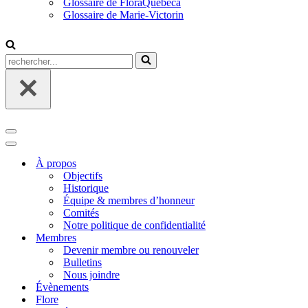
Glossaire de FloraQuebeca
Glossaire de Marie-Victorin
Rechercher...
Menu
de
Menu
navigation
de
À propos
navigation
Objectifs
Historique
Équipe & membres d’honneur
Comités
Notre politique de confidentialité
Membres
Devenir membre ou renouveler
Bulletins
Nous joindre
Évènements
Flore