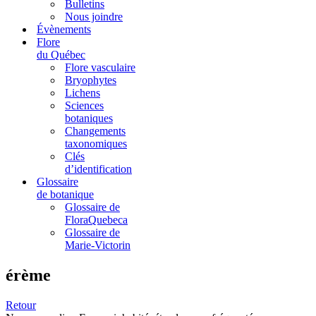
Bulletins
Nous joindre
Évènements
Flore
du Québec
Flore vasculaire
Bryophytes
Lichens
Sciences
botaniques
Changements
taxonomiques
Clés
d’identification
Glossaire
de botanique
Glossaire de
FloraQuebeca
Glossaire de
Marie-Victorin
érème
Retour