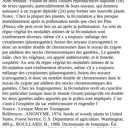
Nom féminin :
Fusion de deux cellules reproductrices haploïde (1n)
de sexes opposés, particulièrement de leurs noyaux, qui donnera
naissance à un zygote diploïde (2n) pour former une nouvelle plante.
Notes :
Chez la plupart des plantes, la fécondation a lieu presque
immédiatement après la pollinisation tandis que chez les Pins
(Pinus), elle peut avoir lieu un an après la pollinisation. Au sein du
règne végétal les modalités intimes de la fécondation sont
extrêmement diverses, même s'il y a toujours: mélange des
cytoplasmes (plasmogamie); fusion des noyaux (caryogamie); et
donc un nombre double de chromosomes dans le noyau du zygote
par addition des stocks chromosomiques des gamètes., Le gamète
mâle, chez les végétaux, est appelé anthérozoïde, et le femelle,
oosphère. Au sein du règne végétal les modalités intimes de la
fécondation sont extrêmement diverses, même s'il y a toujours:
mélange des cytoplasmes (plasmogamie); fusion des noyaux
(caryogamie); et donc un nombre double de chromosomes dans le
noyau du zygote par additon des stocks chromosomiques des
gamètes. Chez les Angiospermes: la fécondation revêt un caractère
très particulier (unique dans le monde vivant) puisqu'elle est double:
les deux gamètes mâles apportés par le pollen sont impliqués. L'un
s'unit à l'oosphère du sac embryonnaire et engendre l'
Source :
Lexique Mercier Tousignant
Références :
ANONYME, 1974. Seeds of woody plants in United
States. Forest Service, U.S. Department of agriculture. Washington,
489 p., BOULLARD, B., 1988. Dictionnaire de botanique. Éd.