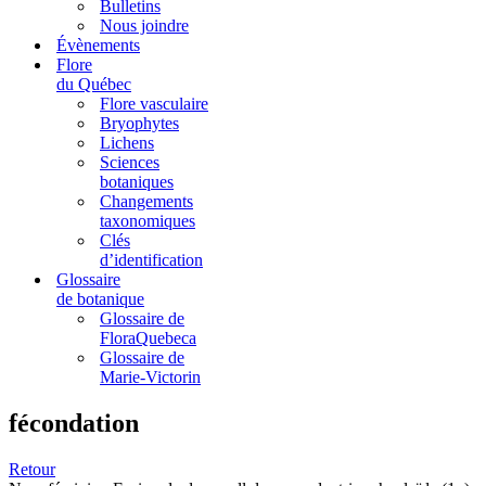
Bulletins
Nous joindre
Évènements
Flore
du Québec
Flore vasculaire
Bryophytes
Lichens
Sciences
botaniques
Changements
taxonomiques
Clés
d’identification
Glossaire
de botanique
Glossaire de
FloraQuebeca
Glossaire de
Marie-Victorin
fécondation
Retour