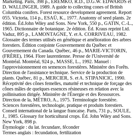
Marketing. Paris, 398 p., EREMKO, R.D., D.G.W. EDWARDS et
D. WALLINGER, 1989. A guide to collecting cones of British
Columbia conifers. Forest resource development agreement. Report
055. Victoria, 114 p., ESAÜ, K., 1977. Anatomy of seed plants. 2e
édition. Éd.John Wiley and Sons. New York, 550 p., GATIN, C.-L.,
1965. Dictionnaire de botanique. 2e édition. Éd. Kraus reprint Ltd.
Vaduz, 895 p., LAMONTAGNE, Y. et A. CORRIVEAU, 1982.
Glossaire des termes utilisés en génétique et amélioration des arbres
forestiers. Édition conjointe Gouvernement du Québec et
Gouvernement du Canada. Québec, 46 p., MARIE-VICTORIN,
(FRÈRE), 1964. Flore laurentienne. Presse de l'Université de
Montréal. Montréal, 924 p., MASSE, L., 1992. Manuel :
l'approvisionnement en semences forestières. Ministère des Forêts.
Direction de l'assistance technique. Service de la production de
plants. Québec, 81 p., MERCIER, S. et A. STIPANICIC, 1990.
Réceptivité des cônes femelles, maturité et technique de forçage des
cônes mâles de quelques essences résineuses en relation avec la
pollinisation dirigée. Ministère de l'Énergie et des Ressources.
Direction de la, MÉTRO, A., 1975. Terminologie forestière.
Sciences forestières, technologie, pratique et produits forestiers.
Conseil international de la langue francaise. Paris, 731 p., SOULE,
J., 1985. Glossary for horticultural crops. Éd. John Wiley and Sons.
New York, 898 p.
Étymologie :
du lat. fecundare, féconder
Termes anglais :
fecundation, fertilization