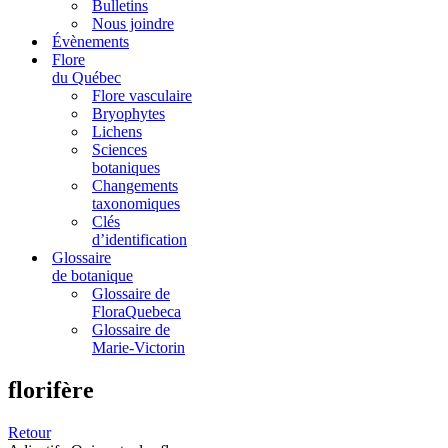
Bulletins
Nous joindre
Évènements
Flore
du Québec
Flore vasculaire
Bryophytes
Lichens
Sciences
botaniques
Changements
taxonomiques
Clés
d’identification
Glossaire
de botanique
Glossaire de
FloraQuebeca
Glossaire de
Marie-Victorin
florifère
Retour