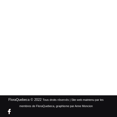
FloraQuebeca © 2022
Tous droits réservés | Site web maintenu par les
membres de FloraQuebeca, graphisme par Anne Moncion