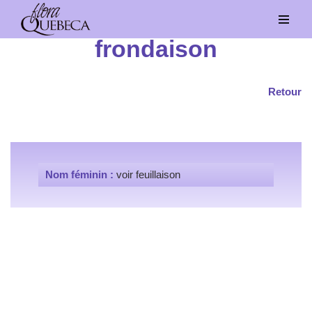
Aller
frondaison
au
contenu
Retour
Nom féminin :
voir feuillaison