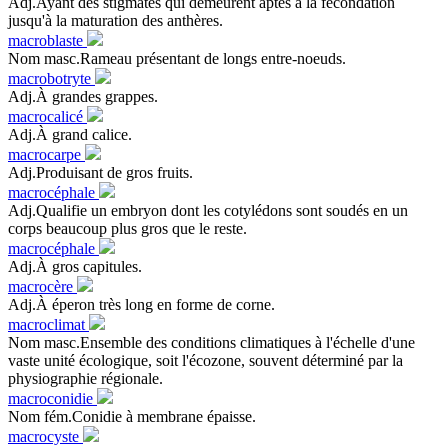
Adj.Ayant des stigmates qui demeurent aptes à la fécondation
jusqu'à la maturation des anthères.
macroblaste
Nom masc.Rameau présentant de longs entre-noeuds.
macrobotryte
Adj.À grandes grappes.
macrocalicé
Adj.À grand calice.
macrocarpe
Adj.Produisant de gros fruits.
macrocéphale
Adj.Qualifie un embryon dont les cotylédons sont soudés en un
corps beaucoup plus gros que le reste.
macrocéphale
Adj.À gros capitules.
macrocère
Adj.À éperon très long en forme de corne.
macroclimat
Nom masc.Ensemble des conditions climatiques à l'échelle d'une
vaste unité écologique, soit l'écozone, souvent déterminé par la
physiographie régionale.
macroconidie
Nom fém.Conidie à membrane épaisse.
macrocyste