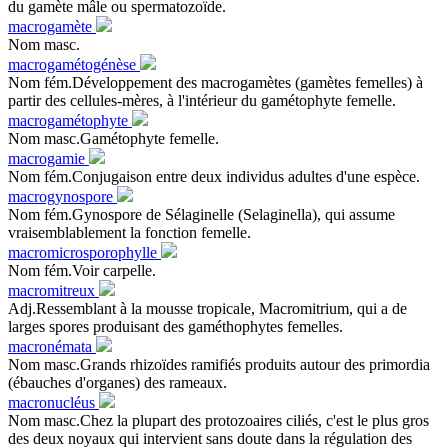
du gamète mâle ou spermatozoïde.
macrogamète
Nom masc.
macrogamétogénèse
Nom fém.Développement des macrogamètes (gamètes femelles) à
partir des cellules-mères, à l'intérieur du gamétophyte femelle.
macrogamétophyte
Nom masc.Gamétophyte femelle.
macrogamie
Nom fém.Conjugaison entre deux individus adultes d'une espèce.
macrogynospore
Nom fém.Gynospore de Sélaginelle (Selaginella), qui assume
vraisemblablement la fonction femelle.
macromicrosporophylle
Nom fém.Voir carpelle.
macromitreux
Adj.Ressemblant à la mousse tropicale, Macromitrium, qui a de
larges spores produisant des gaméthophytes femelles.
macronémata
Nom masc.Grands rhizoïdes ramifiés produits autour des primordia
(ébauches d'organes) des rameaux.
macronucléus
Nom masc.Chez la plupart des protozoaires ciliés, c'est le plus gros
des deux noyaux qui intervient sans doute dans la régulation des