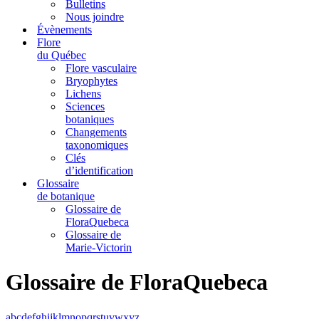
Bulletins
Nous joindre
Évènements
Flore
du Québec
Flore vasculaire
Bryophytes
Lichens
Sciences
botaniques
Changements
taxonomiques
Clés
d’identification
Glossaire
de botanique
Glossaire de
FloraQuebeca
Glossaire de
Marie-Victorin
Glossaire de FloraQuebeca
a
b
c
d
e
f
g
h
i
j
k
l
m
n
o
p
q
r
s
t
u
v
w
x
y
z