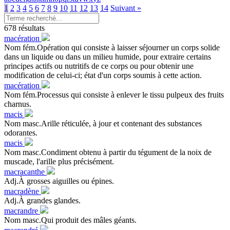
1
2
3
4
5
6
7
8
9
10
11
12
13
14
Suivant »
678 résultats
macération
Nom fém.Opération qui consiste à laisser séjourner un corps solide
dans un liquide ou dans un milieu humide, pour extraire certains
principes actifs ou nutritifs de ce corps ou pour obtenir une
modification de celui-ci; état d'un corps soumis à cette action.
macération
Nom fém.Processus qui consiste à enlever le tissu pulpeux des fruits
charnus.
macis
Nom masc.Arille réticulée, à jour et contenant des substances
odorantes.
macis
Nom masc.Condiment obtenu à partir du tégument de la noix de
muscade, l'arille plus précisément.
macracanthe
Adj.À grosses aiguilles ou épines.
macradène
Adj.À grandes glandes.
macrandre
Nom masc.Qui produit des mâles géants.