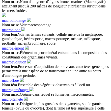
Nom masc.Nom d'un genre d'algues brunes marines (Macrocystis)
atteignant jusqu'à 200 mètres de longueur et présentes surtout dans
les mers froides.
macrodiodange
Nom masc.Voir macrosporange.
macrodiode
Nom fém.Voir les termes suivants: cellule-mère de la mégaspore,
gamétophyte, hétérosporie, macrosporange, méiose, méïospore,
prothalle, sac embryonnaire, spore.
macroélément
Nom masc.Élément majeur minéral entrant dans la composition des
constituants des organismes vivants.
macroévolution
Nom fém.Processus d'acquisition de nouveaux caractères génétiques
permettant à une espèce de se transformer en une autre au cours
d'une longue période.
macroflore
Nom fém.Ensemble des végétaux observables à l'oeil nu.
macrogamétange
Nom masc.Organe dans lequel se forme les macrogamètes.
macrogamète
Nom masc.Désigne le plus gros des deux gamètes, soit le gamète
femelle (ovule ou ovocyte), dont la taille est très supérieure à celle