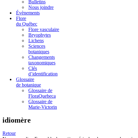
Bulletins
Nous joindre
Évènements
Flore
du Québec
Flore vasculaire
Bryophytes
Lichens
Sciences
botaniques
Changements
taxonomiques
Clés
d’identification
Glossaire
de botanique
Glossaire de
FloraQuebeca
Glossaire de
Marie-Victorin
idiomère
Retour