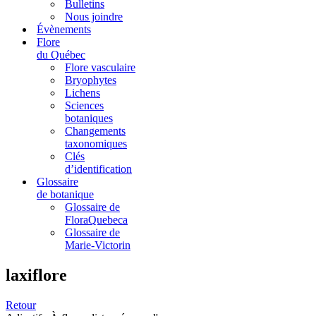
Bulletins
Nous joindre
Évènements
Flore
du Québec
Flore vasculaire
Bryophytes
Lichens
Sciences
botaniques
Changements
taxonomiques
Clés
d’identification
Glossaire
de botanique
Glossaire de
FloraQuebeca
Glossaire de
Marie-Victorin
laxiflore
Retour