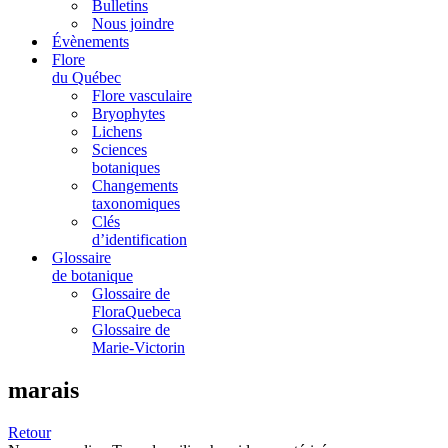
Bulletins
Nous joindre
Évènements
Flore
du Québec
Flore vasculaire
Bryophytes
Lichens
Sciences
botaniques
Changements
taxonomiques
Clés
d’identification
Glossaire
de botanique
Glossaire de
FloraQuebeca
Glossaire de
Marie-Victorin
marais
Retour