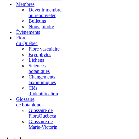
Membres
Devenir membre
ou renouveler
Bulletins
Nous joindre
Évènements
Flore
du Québec
Flore vasculaire
Bryophytes
Lichens
Sciences
botaniques
Changements
taxonomiques
Clés
d’identification
Glossaire
de botanique
Glossaire de
FloraQuebeca
Glossaire de
Marie-Victorin