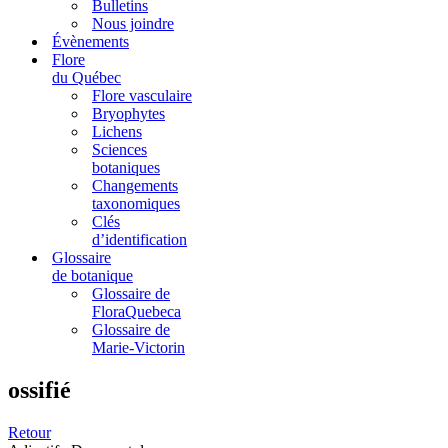
Bulletins
Nous joindre
Évènements
Flore
du Québec
Flore vasculaire
Bryophytes
Lichens
Sciences
botaniques
Changements
taxonomiques
Clés
d’identification
Glossaire
de botanique
Glossaire de
FloraQuebeca
Glossaire de
Marie-Victorin
ossifié
Retour