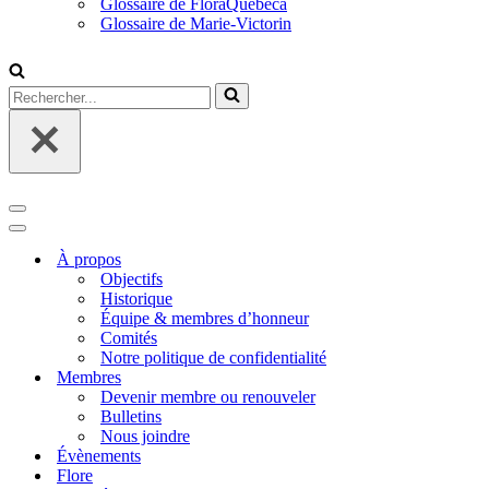
Glossaire de FloraQuebeca
Glossaire de Marie-Victorin
Rechercher...
Menu
de
Menu
navigation
de
À propos
navigation
Objectifs
Historique
Équipe & membres d’honneur
Comités
Notre politique de confidentialité
Membres
Devenir membre ou renouveler
Bulletins
Nous joindre
Évènements
Flore