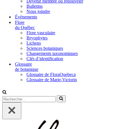
Devenir membre ou renouveler
Bulletins
Nous joindre
Évènements
Flore
du Québec
Flore vasculaire
Bryophytes
Lichens
Sciences botaniques
Changements taxonomiques
Clés d’identification
Glossaire
de botanique
Glossaire de FloraQuebeca
Glossaire de Marie-Victorin
Rechercher...