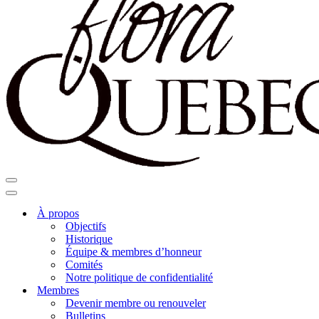
Menu
de
Menu
navigation
de
À propos
navigation
Objectifs
Historique
Équipe & membres d’honneur
Comités
Notre politique de confidentialité
Membres
Devenir membre ou renouveler
Bulletins