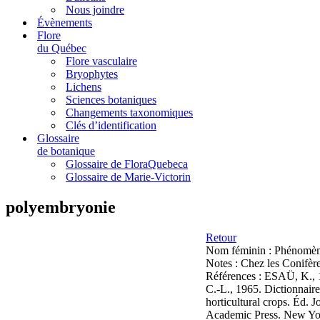
Nous joindre
Évènements
Flore
du Québec
Flore vasculaire
Bryophytes
Lichens
Sciences botaniques
Changements taxonomiques
Clés d’identification
Glossaire
de botanique
Glossaire de FloraQuebeca
Glossaire de Marie-Victorin
polyembryonie
Retour
Nom féminin :
Phénomène 
Notes :
Chez les Conifère
Références :
ESAÜ, K., 1
C.-L., 1965. Dictionnaire
horticultural crops. Éd.
Academic Press. New Yor