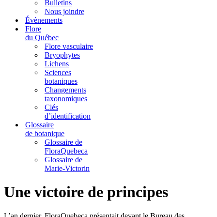
Bulletins
Nous joindre
Évènements
Flore
du Québec
Flore vasculaire
Bryophytes
Lichens
Sciences
botaniques
Changements
taxonomiques
Clés
d’identification
Glossaire
de botanique
Glossaire de
FloraQuebeca
Glossaire de
Marie-Victorin
Une victoire de principes
L’an dernier, FloraQuebeca présentait devant le Bureau des