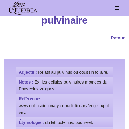
Aller
pulvinaire
au
contenu
Retour
Adjectif :
Relatif au pulvinus ou coussin foliaire.
Notes :
Ex: les cellules pulvinaires motrices du
Phaseolus vulgaris.
Références :
www.collinsdictionary.com/dictionary/english/pul
vinar
Étymologie :
du lat. pulvinus, bourrelet.