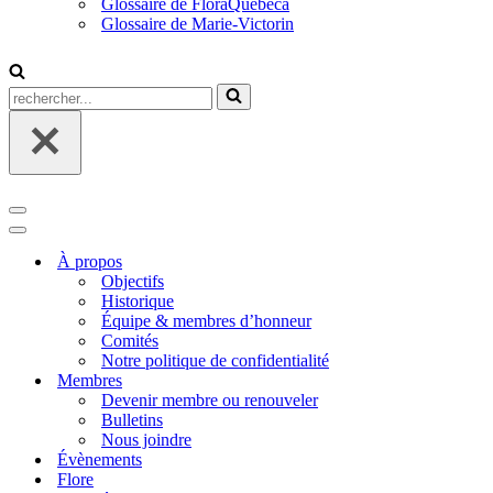
Glossaire de FloraQuebeca
Glossaire de Marie-Victorin
Rechercher...
Menu
de
Menu
navigation
de
À propos
navigation
Objectifs
Historique
Équipe & membres d’honneur
Comités
Notre politique de confidentialité
Membres
Devenir membre ou renouveler
Bulletins
Nous joindre
Évènements
Flore