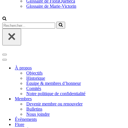
Glossaire de FloraQuebeca
Glossaire de Marie-Victorin
Rechercher...
Menu
de
Menu
navigation
de
À propos
navigation
Objectifs
Historique
Équipe & membres d’honneur
Comités
Notre politique de confidentialité
Membres
Devenir membre ou renouveler
Bulletins
Nous joindre
Évènements
Flore