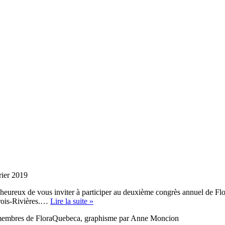
rier 2019
ureux de vous inviter à participer au deuxième congrès annuel de Flo
Congrès
Trois-Rivières.…
Lire la suite »
2019
es membres de FloraQuebeca, graphisme par Anne Moncion