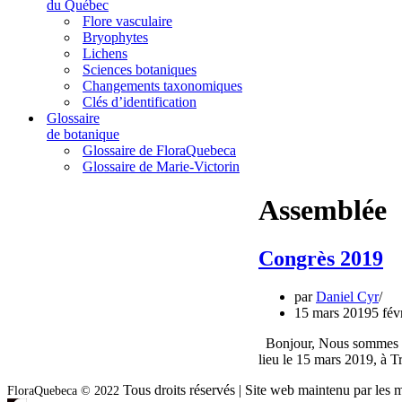
du Québec
Flore vasculaire
Bryophytes
Lichens
Sciences botaniques
Changements taxonomiques
Clés d’identification
Glossaire
de botanique
Glossaire de FloraQuebeca
Glossaire de Marie-Victorin
Assemblée
Congrès 2019
par
Daniel Cyr
15 mars 2019
5 fév
Bonjour, Nous sommes he
lieu le 15 mars 2019, à 
Tous droits réservés | Site web maintenu par l
FloraQuebeca © 2022