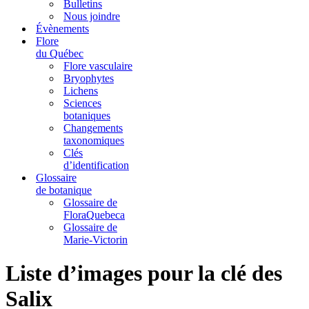
Bulletins
Nous joindre
Évènements
Flore
du Québec
Flore vasculaire
Bryophytes
Lichens
Sciences
botaniques
Changements
taxonomiques
Clés
d’identification
Glossaire
de botanique
Glossaire de
FloraQuebeca
Glossaire de
Marie-Victorin
Liste d’images pour la clé des
Salix