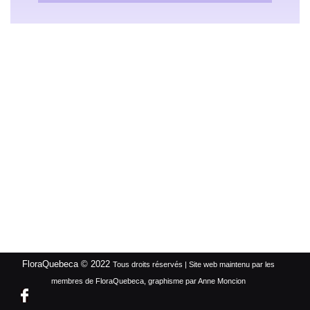
FloraQuebeca © 2022
Tous droits réservés | Site web maintenu par les
membres de FloraQuebeca, graphisme par Anne Moncion