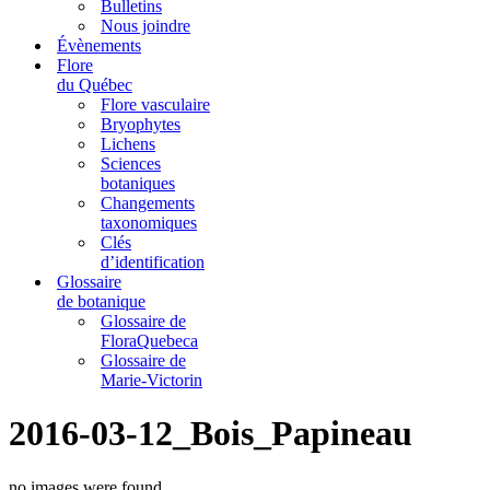
Bulletins
Nous joindre
Évènements
Flore
du Québec
Flore vasculaire
Bryophytes
Lichens
Sciences
botaniques
Changements
taxonomiques
Clés
d’identification
Glossaire
de botanique
Glossaire de
FloraQuebeca
Glossaire de
Marie-Victorin
2016-03-12_Bois_Papineau
no images were found