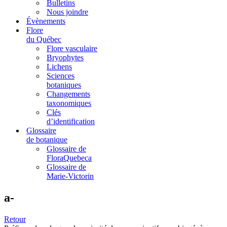
Bulletins
Nous joindre
Évènements
Flore
du Québec
Flore vasculaire
Bryophytes
Lichens
Sciences
botaniques
Changements
taxonomiques
Clés
d’identification
Glossaire
de botanique
Glossaire de
FloraQuebeca
Glossaire de
Marie-Victorin
a-
Retour