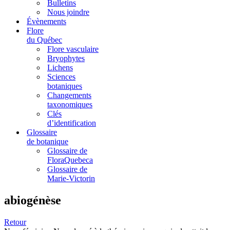
Bulletins
Nous joindre
Évènements
Flore
du Québec
Flore vasculaire
Bryophytes
Lichens
Sciences
botaniques
Changements
taxonomiques
Clés
d’identification
Glossaire
de botanique
Glossaire de
FloraQuebeca
Glossaire de
Marie-Victorin
abiogénèse
Retour