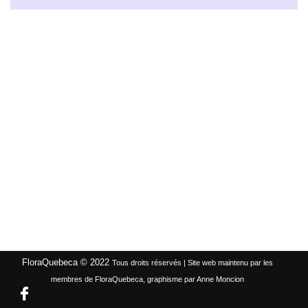
FloraQuebeca © 2022
Tous droits réservés | Site web maintenu par les
membres de FloraQuebeca, graphisme par Anne Moncion