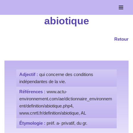
Aller
abiotique
au
contenu
Retour
Adjectif :
qui concerne des conditions
indépendantes de la vie.
Références :
www.actu-
environnement.com/ae/dictionnaire_environnem
ent/definition/abiotique.php4,
www.cnrtl.fr/definition/abiotique, AL
Étymologie :
préf. a- privatif, du gr.