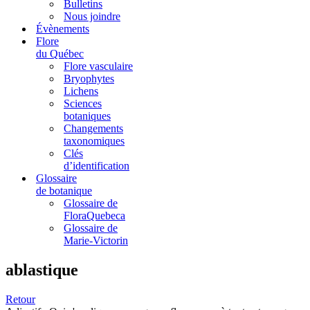
Bulletins
Nous joindre
Évènements
Flore
du Québec
Flore vasculaire
Bryophytes
Lichens
Sciences
botaniques
Changements
taxonomiques
Clés
d’identification
Glossaire
de botanique
Glossaire de
FloraQuebeca
Glossaire de
Marie-Victorin
ablastique
Retour