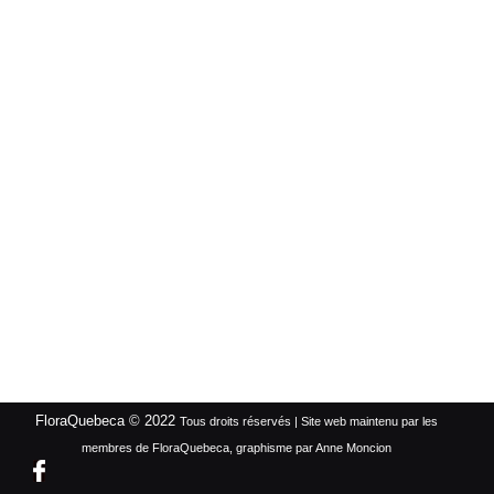
FloraQuebeca © 2022
Tous droits réservés | Site web maintenu par les
membres de FloraQuebeca, graphisme par Anne Moncion