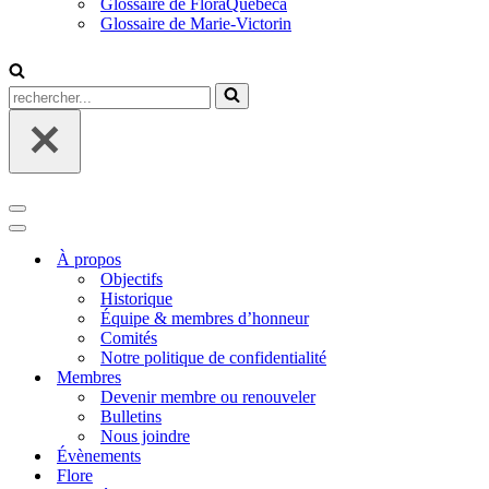
Glossaire de FloraQuebeca
Glossaire de Marie-Victorin
Rechercher...
Menu
de
Menu
navigation
de
À propos
navigation
Objectifs
Historique
Équipe & membres d’honneur
Comités
Notre politique de confidentialité
Membres
Devenir membre ou renouveler
Bulletins
Nous joindre
Évènements
Flore