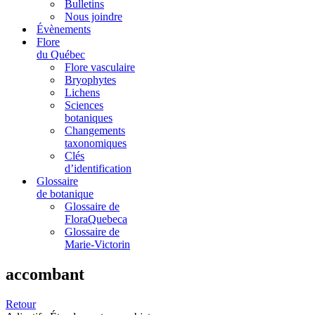
Bulletins
Nous joindre
Évènements
Flore
du Québec
Flore vasculaire
Bryophytes
Lichens
Sciences
botaniques
Changements
taxonomiques
Clés
d’identification
Glossaire
de botanique
Glossaire de
FloraQuebeca
Glossaire de
Marie-Victorin
accombant
Retour