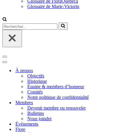
Glossaire de FloraQuebeca
Glossaire de Marie-Victorin
Rechercher...
Menu
de
Menu
navigation
de
À propos
navigation
Objectifs
Historique
Équipe & membres d’honneur
Comités
Notre politique de confidentialité
Membres
Devenir membre ou renouveler
Bulletins
Nous joindre
Évènements
Flore