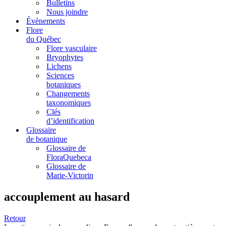
Bulletins
Nous joindre
Évènements
Flore
du Québec
Flore vasculaire
Bryophytes
Lichens
Sciences
botaniques
Changements
taxonomiques
Clés
d’identification
Glossaire
de botanique
Glossaire de
FloraQuebeca
Glossaire de
Marie-Victorin
accouplement au hasard
Retour