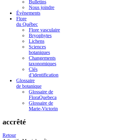
Bulletins
Nous joindre
Évènements
Flore
du Québec
Flore vasculaire
Bryophytes
Lichens
Sciences
botaniques
Changements
taxonomiques
Clés
d’identification
Glossaire
de botanique
Glossaire de
FloraQuebeca
Glossaire de
Marie-Victorin
accrêté
Retour