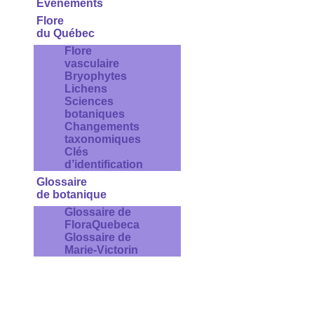
Évènements
Flore
du Québec
Flore
vasculaire
Bryophytes
Lichens
Sciences
botaniques
Changements
taxonomiques
Clés
d’identification
Glossaire
de botanique
Glossaire de
FloraQuebeca
Glossaire de
Marie-Victorin