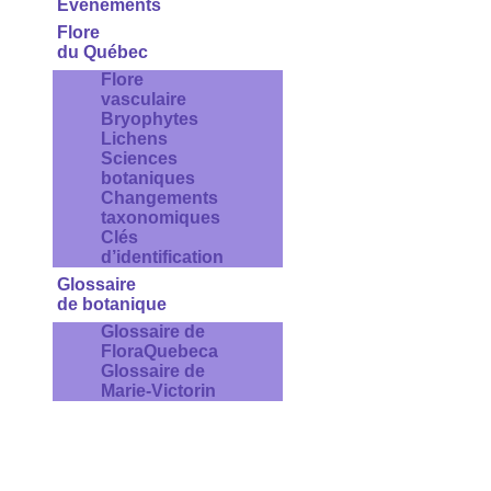
Évènements
Flore
du Québec
Flore
vasculaire
Bryophytes
Lichens
Sciences
botaniques
Changements
taxonomiques
Clés
d’identification
Glossaire
de botanique
Glossaire de
FloraQuebeca
Glossaire de
Marie-Victorin