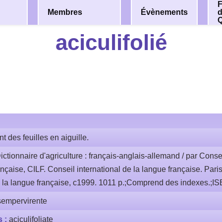
F
Membres
Évènements
aciculifolié
nt des feuilles en aiguille.
ictionnaire d'agriculture : français-anglais-allemand / par Consei
ançaise, CILF. Conseil international de la langue française. Paris
e la langue française, c1999. 1011 p.;Comprend des indexes.;I
sempervirente
s :
aciculifoliate