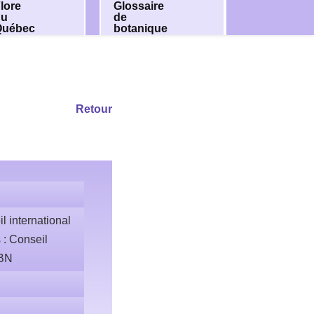
lore
Glossaire
du
de
Québec
botanique
Retour
l international
 : Conseil
SBN