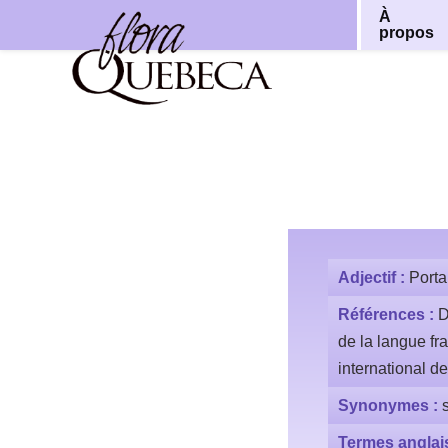
À
propos
Aller
au
contenu
Adjectif :
Porta
Références :
D
de la langue fr
international d
Synonymes :
Termes anglai