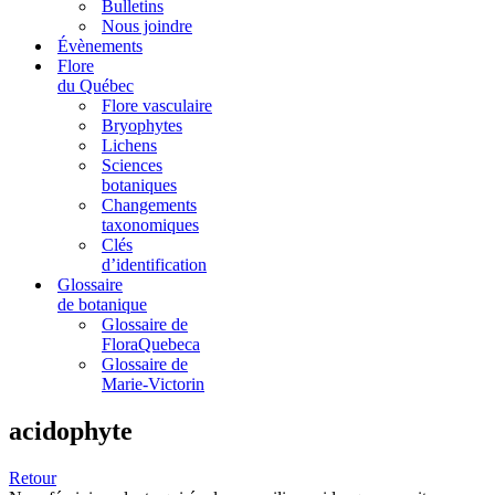
Bulletins
Nous joindre
Évènements
Flore
du Québec
Flore vasculaire
Bryophytes
Lichens
Sciences
botaniques
Changements
taxonomiques
Clés
d’identification
Glossaire
de botanique
Glossaire de
FloraQuebeca
Glossaire de
Marie-Victorin
acidophyte
Retour