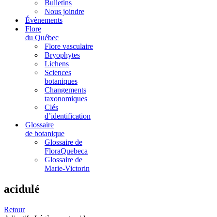
Bulletins
Nous joindre
Évènements
Flore
du Québec
Flore vasculaire
Bryophytes
Lichens
Sciences
botaniques
Changements
taxonomiques
Clés
d’identification
Glossaire
de botanique
Glossaire de
FloraQuebeca
Glossaire de
Marie-Victorin
acidulé
Retour